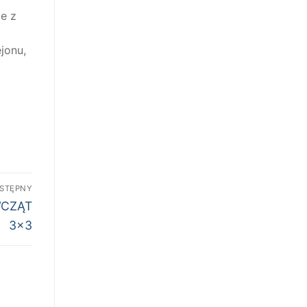
ie z
jonu,
STĘPNY
WCZĄT
3×3