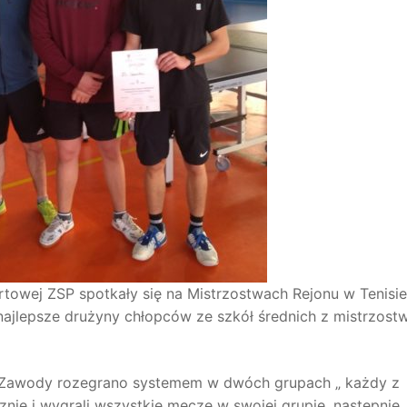
ortowej ZSP spotkały się na Mistrzostwach Rejonu w Tenisie
lepsze drużyny chłopców ze szkół średnich z mistrzost
w. Zawody rozegrano systemem w dwóch grupach „ każdy z
cznie i wygrali wszystkie
mecze w swojej grupie, następnie