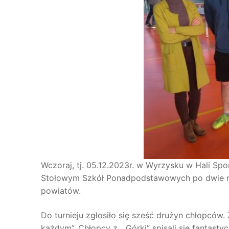
Wczoraj, tj. 05.12.2023r. w Wyrzysku w Hali Sp
Stołowym Szkół Ponadpodstawowych po dwie naj
powiatów.
Do turnieju zgłosiło się sześć drużyn chłopcó
każdym”. Chłopcy z „ Górki” spisali się fantasty