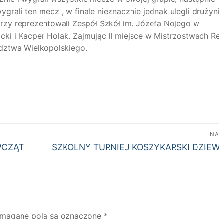
ygrali ten mecz , w finale nieznacznie jednak ulegli drużyn
órzy reprezentowali Zespół Szkół im. Józefa Nojego w
cki i Kacper Holak. Zajmując II miejsce w Mistrzostwach Re
dztwa Wielkopolskiego.
NA
Następny
WCZĄT
SZKOLNY TURNIEJ KOSZYKARSKI DZIE
wpis:
magane pola są oznaczone
*