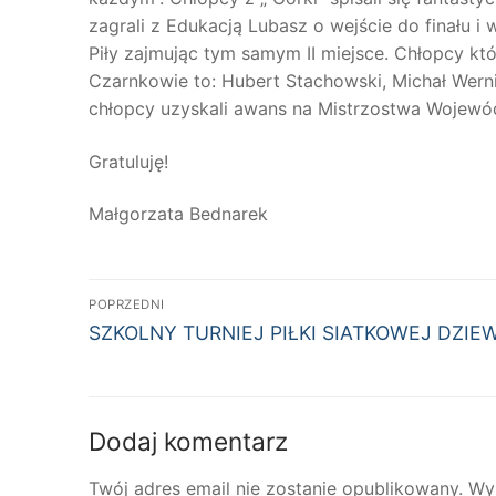
zagrali z Edukacją Lubasz o wejście do finału i w
Piły zajmując tym samym II miejsce. Chłopcy kt
Czarnkowie to: Hubert Stachowski, Michał Werni
chłopcy uzyskali awans na Mistrzostwa Wojewó
Gratuluję!
Małgorzata Bednarek
Nawigacja
POPRZEDNI
Poprzedni
wpisu
SZKOLNY TURNIEJ PIŁKI SIATKOWEJ DZIE
wpis:
Dodaj komentarz
Twój adres email nie zostanie opublikowany.
Wy