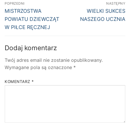
Nawigacja
POPRZEDNI
NASTĘPNY
wpisu
Poprzedni
Następny
MISTRZOSTWA
WIELKI SUKCES
wpis:
wpis:
POWIATU DZIEWCZĄT
NASZEGO UCZNIA
W PIŁCE RĘCZNEJ
Dodaj komentarz
Twój adres email nie zostanie opublikowany.
Wymagane pola są oznaczone
*
KOMENTARZ
*